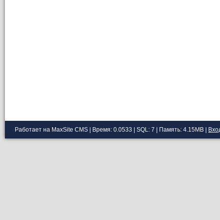
Работает на MaxSite CMS | Время: 0.0533 | SQL: 7 | Память: 4.15MB
|
Вхо