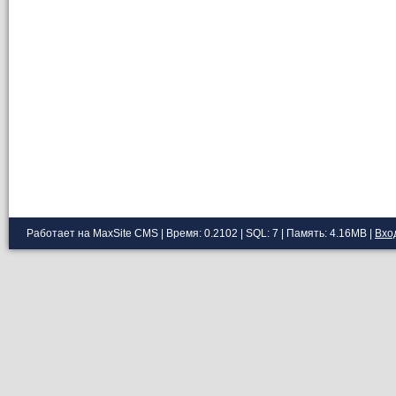
Работает на MaxSite CMS | Время: 0.2102 | SQL: 7 | Память: 4.16MB
|
Вхо