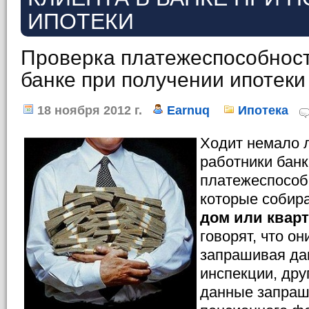
ИПОТЕКИ
Проверка платежеспособност
банке при получении ипотеки
18 ноября 2012 г.
Earnuq
Ипотека
Ходит немало л
работники бан
платежеспособн
которые собир
дом или квар
говорят, что он
запрашивая да
инспекции, дру
данные запраш