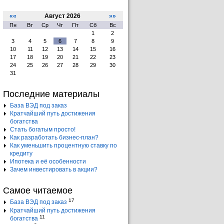
««
Август 2026
»»
Пн
Вт
Ср
Чт
Пт
Сб
Вс
1
2
3
4
5
6
7
8
9
10
11
12
13
14
15
16
17
18
19
20
21
22
23
24
25
26
27
28
29
30
31
Последние материалы
База ВЭД под заказ
Кратчайший путь достижения
богатства
Стать богатым просто!
Как разработать бизнес-план?
Как уменьшить процентную ставку по
кредиту
Ипотека и её особенности
Зачем инвестировать в акции?
Самое читаемое
17
База ВЭД под заказ
Кратчайший путь достижения
11
богатства