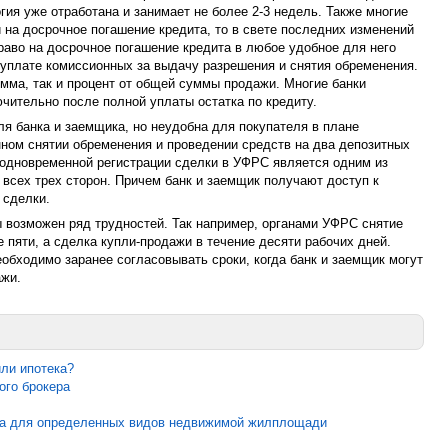
гия уже отработана и занимает не более 2-3 недель. Также многие
 на досрочное погашение кредита, то в свете последних изменений
раво на досрочное погашение кредита в любое удобное для него
 уплате комиссионных за выдачу разрешения и снятия обременения.
мма, так и процент от общей суммы продажи. Многие банки
чительно после полной уплаты остатка по кредиту.
я банка и заемщика, но неудобна для покупателя в плане
ном снятии обременения и проведении средств на два депозитных
и одновременной регистрации сделки в УФРС является одним из
всех трех сторон. Причем банк и заемщик получают доступ к
 сделки.
 возможен ряд трудностей. Так например, органами УФРС снятие
 пяти, а сделка купли-продажи в течение десяти рабочих дней.
еобходимо заранее согласовывать сроки, когда банк и заемщик могут
ажи.
или ипотека?
ого брокера
та для определенных видов недвижимой жилплощади