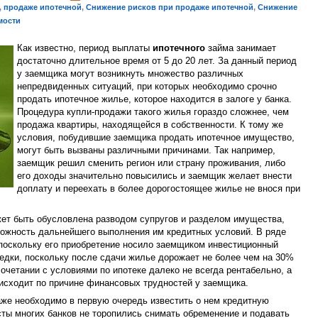
,
продаже ипотечной
,
Снижение рисков при продаже ипотечной
,
Снижение
мости
Как известно, период выплаты
ипотечного
займа занимает
достаточно длительное время от 5 до 20 лет. За данный период
у заемщика могут возникнуть множество различных
непредвиденных ситуаций, при которых необходимо срочно
продать ипотечное жилье, которое находится в залоге у банка.
Процедура купли-продажи такого жилья гораздо сложнее, чем
продажа квартиры, находящейся в собственности. К тому же
условия, побудившие заемщика продать ипотечное имущество,
могут быть вызваны различными причинами. Так например,
заемщик решил сменить регион или страну проживания, либо
его доходы значительно повысились и заемщик желает внести
доплату и переехать в более дорогостоящее жилье не внося при
ет быть обусловлена разводом супругов и разделом имущества,
ожность дальнейшего выполнения им кредитных условий. В ряде
 поскольку его приобретение носило заемщиком инвестиционный
редки, поскольку после сдачи жилье дорожает не более чем на 30%
очетании с условиями по ипотеке далеко не всегда рентабельно, а
исходит по причине финансовых трудностей у заемщика.
аже необходимо в первую очередь известить о нем кредитную
сты многих банков не торопились снимать обременение и подавать