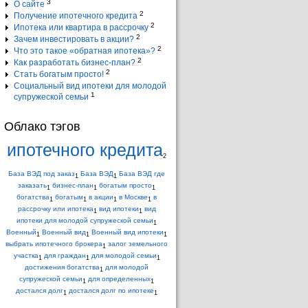
3
О сайте
2
Получение ипотечного кредита
2
Ипотека или квартира в рассрочку
2
Зачем инвестировать в акции?
2
Что это такое «обратная ипотека»?
2
Как разработать бизнес-план?
2
Стать богатым просто!
Социальный вид ипотеки для молодой
1
супружеской семьи
Облако тэгов
ипотечного кредита
2
База ВЭД под заказ
База ВЭД
База ВЭД где
1
1
заказать
бизнес-план
богатым просто
1
1
1
богатства
богатым
в акции
в Москве
в
1
1
1
1
рассрочку или ипотека
вид ипотеки
вид
1
1
ипотеки для молодой супружеской семьи
1
Военный
Военный вид
Военный вид ипотеки
1
1
1
выбрать ипотечного брокера
залог земельного
1
участка
для граждан
для молодой семьи
1
1
1
достижения богатства
для молодой
1
супружеской семьи
для определенных
1
1
достался долг
достался долг по ипотеке
1
1