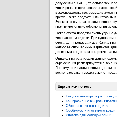
документы в УФРС, то сейчас техноло
банки раньше практиковали мораторий
в законодательстве, заемщик имеет п
время. Также следует быть готовым к
Это может быть как фиксированная су
практикуют снятие обременения исклю
Такая схема продажи очень удобна дл
безопасности сделки. При одновремен
счета: для продавца и для банка, пр
наиболее оптимальных вариантов для 
денежным средствам при регистрации
Однако, при реализации данной схемы
обременения регистрируется в течение
Поэтому, при планировании сделки, н
воспользоваться средствами от прод
Еще записи по теме
Покупка квартиры в рассрочку 
Как правильно выбрать ипотечн
Обзор ипотечного кредита
Особенности ипотечного креди
Ипотека для молодой семьи