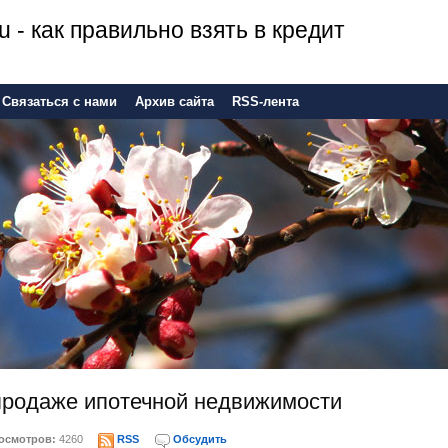
u - как правильно взять в кредит
Связаться с нами
Архив сайта
RSS-лента
продаже ипотечной недвижимости
осмотров:
4260
RSS
Обсудить